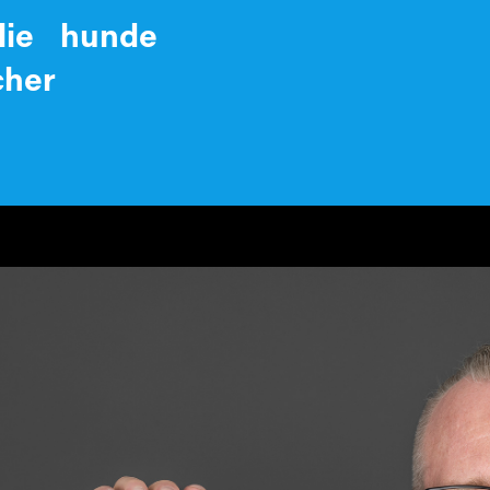
lie
hunde
cher