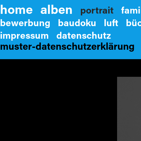
home
alben
portrait
fami
bewerbung
baudoku
luft
bü
impressum
datenschutz
muster-datenschutzerklärung